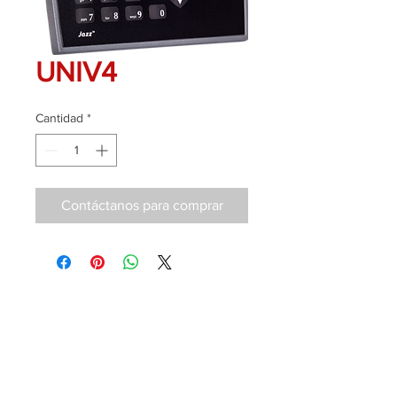
UNIV4
Cantidad
*
Contáctanos para comprar
Contáctanos
T.
+52 (81) 1168.3359
ventas@cipisa.com.mx
Oficina