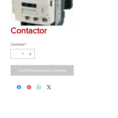
Contactor
Cantidad
*
Contáctanos para comprar
Contáctanos
T.
+52 (81) 1168.3359
ventas@cipisa.com.mx